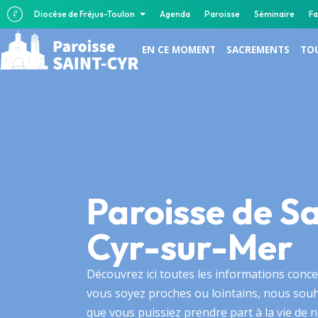
Diocèse de Fréjus-Toulon
Agenda
Paroisse
Séminaire
Fa
EN CE MOMENT
SACREMENTS
TOU
Paroisse de Sa
Cyr-sur-Mer
Découvrez ici toutes les informations conce
vous soyez proches ou lointains, nous sou
que vous puissiez prendre part à la vie de