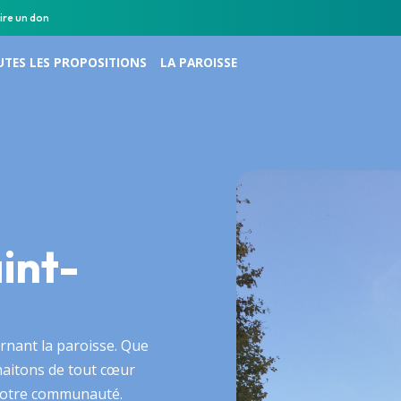
ire un don
TES LES PROPOSITIONS
LA PAROISSE
int-
rnant la paroisse. Que
haitons de tout cœur
 notre communauté.