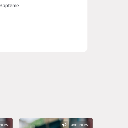
Baptême
nces
annonces