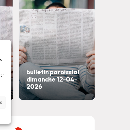
es
bulletin paroissial
tir
dimanche 12-04-
2026
es