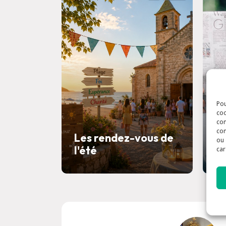
Pou
coo
con
bu
com
Les rendez-vous de
d
ou 
l'été
2
car