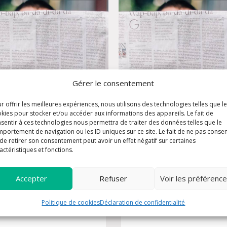
Gérer le consentement
r offrir les meilleures expériences, nous utilisons des technologies telles que l
kies pour stocker et/ou accéder aux informations des appareils. Le fait de
sentir à ces technologies nous permettra de traiter des données telles que le
lletin paroissial
bulletin paroissial
portement de navigation ou les ID uniques sur ce site. Le fait de ne pas consen
imanche 19-07-
dimanche 31-05-
de retirer son consentement peut avoir un effet négatif sur certaines
026
2026
actéristiques et fonctions.
Accepter
Refuser
Voir les préférenc
Politique de cookies
Déclaration de confidentialité