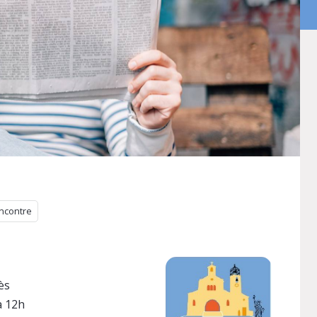
ncontre
ès
à 12h