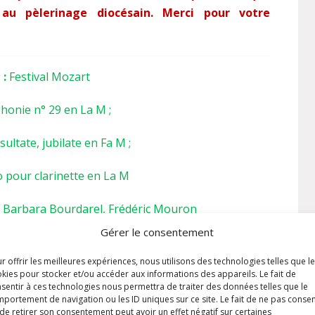
 au pèlerinage diocésain. Merci pour votre
 :
Festival Mozart
onie n° 29 en La M ;
ultate, jubilate en Fa M ;
 pour clarinette en La M
, Barbara Bourdarel, Frédéric Mouron
Gérer le consentement
on au Sacré Cœur de Jésus
r offrir les meilleures expériences, nous utilisons des technologies telles que l
kies pour stocker et/ou accéder aux informations des appareils. Le fait de
 la solennité du Sacré Cœur de Jésus. Cette année
sentir à ces technologies nous permettra de traiter des données telles que le
portement de navigation ou les ID uniques sur ce site. Le fait de ne pas consen
iversaire des apparitions du Sacré Cœur à S.
de retirer son consentement peut avoir un effet négatif sur certaines