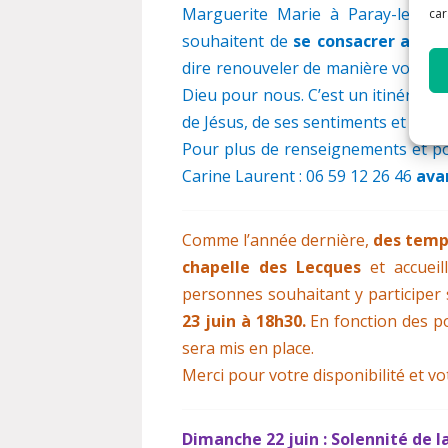
Marguerite Marie à Paray-le-Moni
car
souhaitent de
se consacrer au Sa
dire renouveler de manière volonta
Dieu pour nous. C’est un itinéraire
de Jésus, de ses sentiments et désir
Pour plus de renseignements et po
Carine Laurent : 06 59 12 26 46
avan
Comme l’année dernière,
des temps
chapelle des Lecques
et accuei
personnes souhaitant y participer 
23 juin à 18h30.
En fonction des po
sera mis en place.
Merci pour votre disponibilité et v
Dimanche 22 juin : Solennité de l