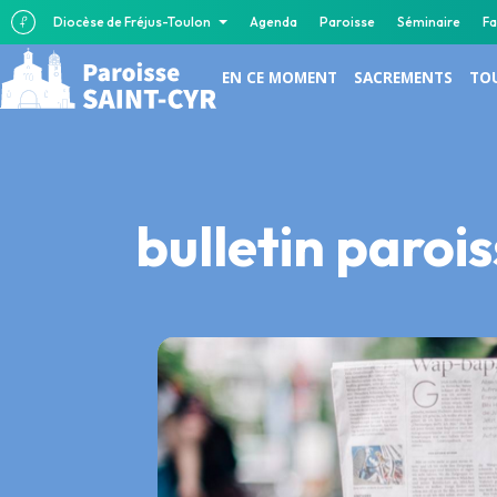
Diocèse de Fréjus-Toulon
Agenda
Paroisse
Séminaire
Fa
EN CE MOMENT
SACREMENTS
TOU
bulletin paro