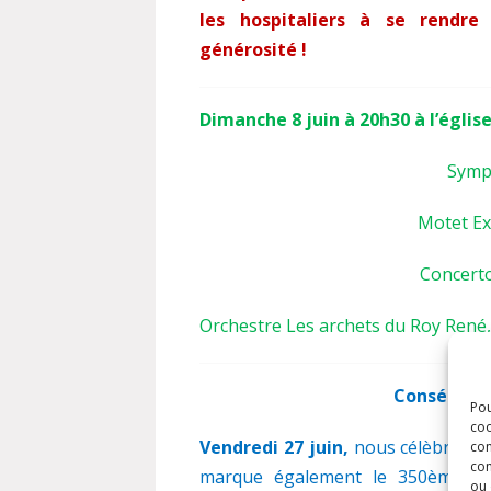
les hospitaliers à se rendre
générosité !
Dimanche 8 juin à 20h30 à l’église
Symph
Motet Exs
Concerto
Orchestre Les archets du Roy René
Consécrati
Pou
coo
Vendredi 27 juin,
nous célèbrerons
con
com
marque également le 350ème ann
ou 