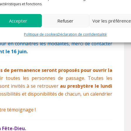
al. A cette occasion, est proposé à ceux qui le
actéristiques et fonctions.
cré Cœur de Jésus au cours de la Messe,
c’est-à-
ire la grâce baptismale, une répondre à l’amour de
Accepter
Refuser
Voir les préférenc
 qui invite nos cœurs à être au plus proche du Cœur
Politique de cookies
Déclaration de confidentialité
s.
ur en connaîtres les modalités, merci de contacter
t le 16 juin.
 de permanence seront proposés pour ouvrir la
llir toutes les personnes de passage. Toutes les
sont invités à se retrouver
au presbytère le lundi
ssibilités et disponibilités de chacun, un calendrier
otre témoignage !
a Fête-Dieu.