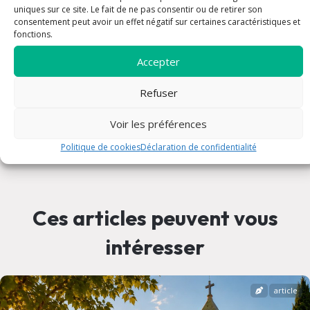
uniques sur ce site. Le fait de ne pas consentir ou de retirer son
Rencontre
consentement peut avoir un effet négatif sur certaines caractéristiques et
fonctions.
Sacrements
Service
Accepter
Solidarité
Refuser
Voir les préférences
Publié le 24 mars 2025
Politique de cookies
Déclaration de confidentialité
Ces articles peuvent vous
intéresser
article