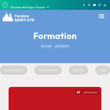
Diocèse de Fréjus-Toulon
Formation
Accueil
Formation
Propositions
Événements
Articles
Tout
annonces